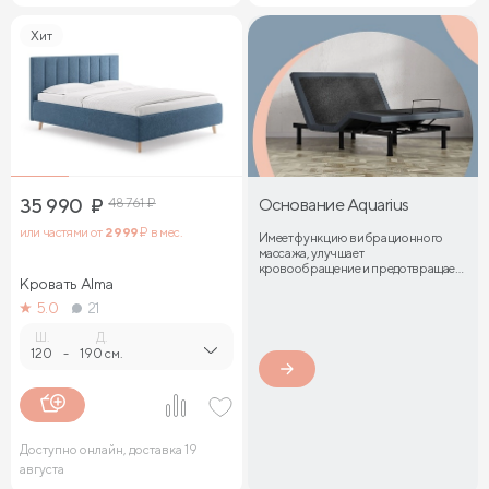
Хит
35 990
₽
48 761
₽
Основание Aquarius
или частями от
2 999
₽ в мес.
Имеет функцию вибрационного
массажа, улучшает
кровообращение и предотвращает
Кровать Alma
затекание мышц
5.0
21
Ш.
Д.
120
-
190 см.
Доступно онлайн, доставка 19
августа