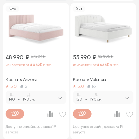
New
Хит
48 990
₽
67 204
₽
55 990
₽
82 805
₽
или частями от
4 082
₽ в мес.
или частями от
4 665
₽ в мес.
Кровать Arizona
Кровать Valencia
5.0
2
5.0
16
Ш.
Д.
Ш.
Д.
140
-
190 см.
120
-
190 см.
Доступно онлайн, доставка 19
Доступно онлайн, доставка 19
августа
августа