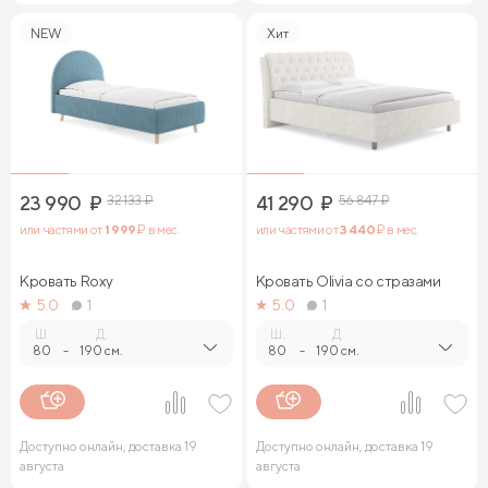
NEW
Хит
23 990
₽
32 133
₽
41 290
₽
56 847
₽
или частями от
1 999
₽ в мес.
или частями от
3 440
₽ в мес.
Кровать Roxy
Кровать Olivia со стразами
5.0
1
5.0
1
Ш.
Д.
Ш.
Д.
80
-
190 см.
80
-
190 см.
Доступно онлайн, доставка 19
Доступно онлайн, доставка 19
августа
августа