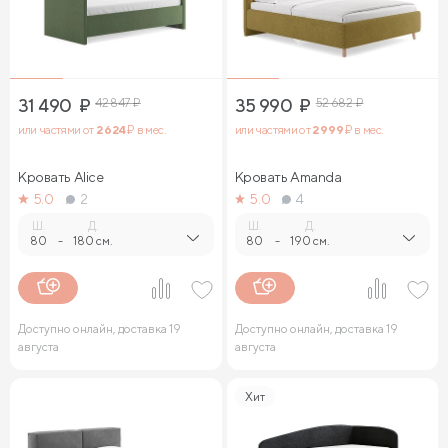
31 490
₽
42 847
₽
35 990
₽
52 682
₽
или частями от
2 624
₽ в мес.
или частями от
2 999
₽ в мес.
Кровать Alice
Кровать Amanda
5.0
2
5.0
4
Ш.
Д.
Ш.
Д.
80
-
180 см.
80
-
190 см.
Доступно онлайн, доставка 19
Доступно онлайн, доставка 19
августа
августа
Хит