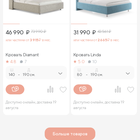
46 990
₽
73 990
₽
31 990
₽
43 561
₽
или частями от
3 915
₽ в мес.
или частями от
2 665
₽ в мес.
Кровать Diamant
Кровать Linda
4.8
7
5.0
10
Ш.
Д.
Ш.
Д.
140
-
190 см.
80
-
190 см.
Доступно онлайн, доставка 19
Доступно онлайн, доставка 19
августа
августа
Больше товаров