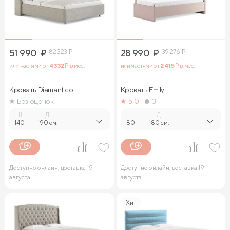
51 990
₽
82 323
₽
28 990
₽
39 276
₽
или частями от
4 332
₽ в мес.
или частями от
2 415
₽ в мес.
Кровать Diamant со
Кровать Emily
стразами
Без оценок
5.0
3
Ш.
Д.
Ш.
Д.
140
-
190 см.
80
-
180 см.
Доступно онлайн, доставка 19
Доступно онлайн, доставка 19
августа
августа
Хит