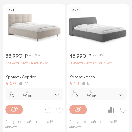
Хит
Хит
33 990
₽
45 904
₽
45 990
₽
62 919
₽
или частями от
2 832
₽ в мес.
или частями от
3 832
₽ в мес.
Кровать Caprice
Кровать Altea
5.0
22
4.8
16
Ш.
Д.
Ш.
Д.
120
-
190 см.
140
-
190 см.
Доступно онлайн, доставка 19
Доступно онлайн, доставка 19
августа
августа