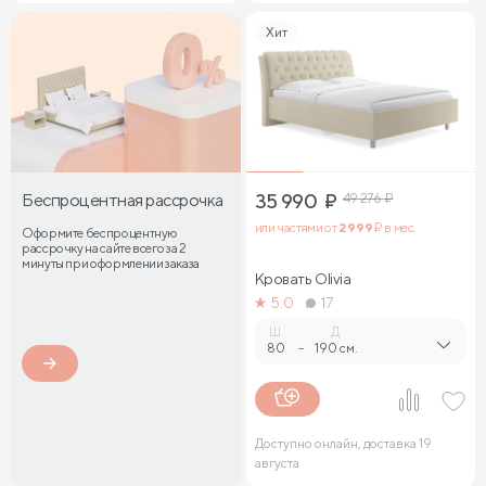
Хит
Беспроцентная рассрочка
35 990
₽
49 276
₽
или частями от
2 999
₽ в мес.
Оформите беспроцентную
рассрочку на сайте всего за 2
минуты при оформлении заказа
Кровать Olivia
5.0
17
Ш.
Д.
80
-
190 см.
Доступно онлайн, доставка 19
августа