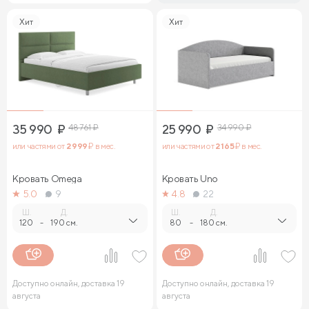
Хит
Хит
35 990
₽
48 761
₽
25 990
₽
34 990
₽
или частями от
2 999
₽ в мес.
или частями от
2 165
₽ в мес.
Кровать Omega
Кровать Uno
5.0
9
4.8
22
Ш.
Д.
Ш.
Д.
120
-
190 см.
80
-
180 см.
Доступно онлайн, доставка 19
Доступно онлайн, доставка 19
августа
августа