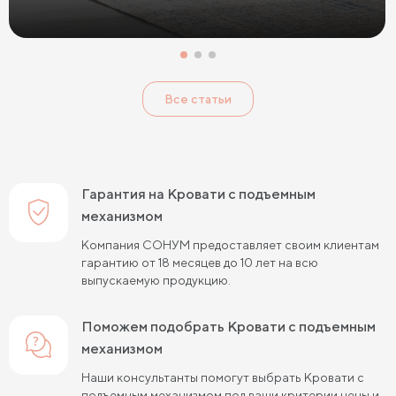
Кровати с низким изголовьем
Кровати с высоким изголовьем
Все статьи
Кровати с мягким изголовьем
Кровати светлых цветов
Кровати в стиле прованс
Кровати в стиле минимализм
Кровати в стиле хай-тек
Кровати семейные
Гарантия на Кровати с подъемным
Кровати белого цвета
Кровати голубого цвета
механизмом
Компания СОНУМ предоставляет своим клиентам
Кровати цвета графит
Кровати желтого цвета
гарантию от 18 месяцев до 10 лет на всю
выпускаемую продукцию.
Кровати зеленого цвета
Кровати коричневого цвета
Кровати красного цвета
Кровати оранжевого цвета
Поможем подобрать Кровати с подъемным
механизмом
Кровати розового цвета
Кровати серого цвета
Наши консультанты помогут выбрать Кровати с
Кровати синего цвета
Кровати фиолетового цвета
подъемным механизмом под ваши критерии цены и