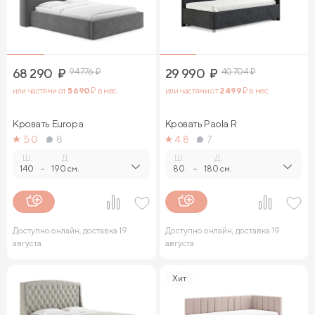
68 290
₽
94 776
₽
29 990
₽
40 704
₽
или частями от
5 690
₽ в мес.
или частями от
2 499
₽ в мес.
Кровать Europa
Кровать Paola R
5.0
8
4.8
7
Ш.
Д.
Ш.
Д.
140
-
190 см.
80
-
180 см.
Доступно онлайн, доставка 19
Доступно онлайн, доставка 19
августа
августа
Хит