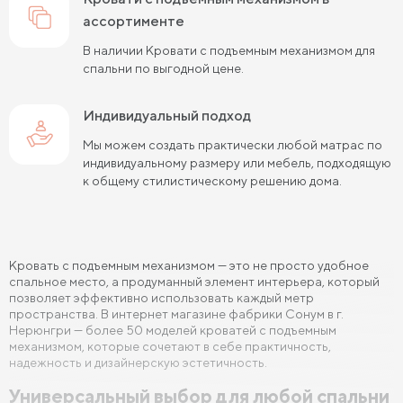
Кровати 90х190 см
ассортименте
Кровати 120х190 см
В наличии Кровати с подъемным механизмом для
Кровати 140х190 см
Кровати 160х190 см
спальни по выгодной цене.
Кровати 180х190 см
Кровати 200х190 см
Индивидуальный подход
Кровати 80х200 см
Кровати 90х200 см
Мы можем создать практически любой матрас по
индивидуальному размеру или мебель, подходящую
Кровати 120х200 см
Кровати 140х200 см
к общему стилистическому решению дома.
Кровати 160х200 см (Евро размер)
Кровати 180х200 см
Кровати 200х200 см (Кинг Сайз)
Кровать с подъемным механизмом — это не просто удобное
Кровати с подъемным механизмом
спальное место, а продуманный элемент интерьера, который
позволяет эффективно использовать каждый метр
Кровати для взрослых
Кровати с ящиками
пространства. В интернет магазине фабрики Сонум в г.
Нерюнгри — более 50 моделей кроватей с подъемным
Кровати 160 х 200 с подъемным механизмом и ящиками
механизмом, которые сочетают в себе практичность,
надежность и дизайнерскую эстетичность.
Кровати 140 х 200 с подъемным механизмом и ящиками
Универсальный выбор для любой спальни