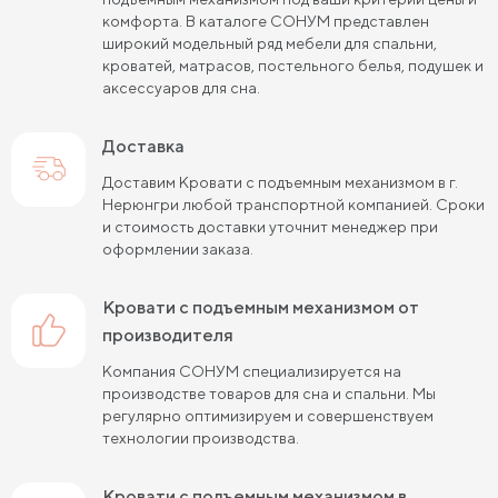
комфорта. В каталоге СОНУМ представлен
Кровати черного цвета
Кровати бежевого цвета
широкий модельный ряд мебели для спальни,
кроватей, матрасов, постельного белья, подушек и
Кровати шириной 80 см (Узкие)
аксессуаров для сна.
Кровати шириной 90 см
Кровати шириной 120 см
Доставка
Кровати шириной 140 см
Кровати шириной 160 см
Доставим Кровати с подъемным механизмом в г.
Нерюнгри любой транспортной компанией. Сроки
Кровати шириной 180 см
Кровати шириной 200 см
и стоимость доставки уточнит менеджер при
оформлении заказа.
Высокие кровати
Низкие кровати
Кровати длиной 180 см
Кровати длиной 190 см
Кровати с подъемным механизмом от
производителя
Кровати длиной 200 см
Компания СОНУМ специализируется на
Кровати 80х180 см (для маленькой комнаты)
производстве товаров для сна и спальни. Мы
регулярно оптимизируем и совершенствуем
Кровати 90х180 см
Кровати 120х180 см
технологии производства.
Большие кровати
Кровати 80х190 см
Кровати с подъемным механизмом в