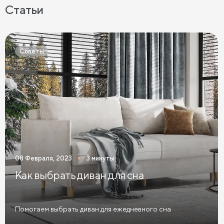
Кровати с мягкой обивкой
Кровати ЛДСП
Статьи
Кровати Экокожа
Кровати 90 х 200 с ящиками
Кровати 120 х 200 с ящиками
Советы
Кровати 140 х 200 с ящиками
Кровати 160 х 200 с ящиками
Кровати 180 х 200 с ящиками
Кровати 200 х 200 с ящиками
Кровати мятного цвета
Кровати тёмного цвета
Кровати горчичного цвета
08 Февраля, 2023
3 минуты
Кровати бирюзового цвета
Как выбрать диван для сна
Кровати в современном стиле
Кровати в стиле лофт
Кровати в скандинавском стиле
Помогаем выбрать диван для ежедневного сна
Кровати в классическом стиле
Кровати без изголовья