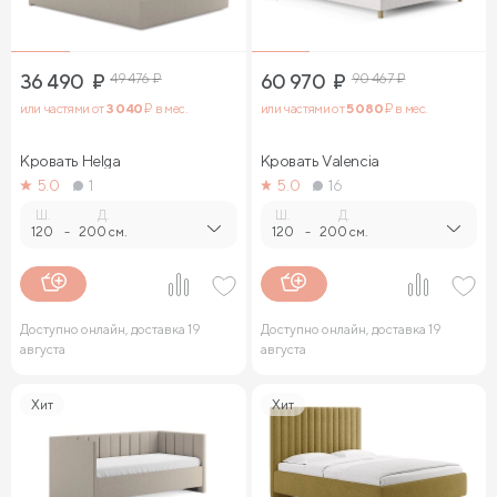
36 490
₽
49 476
₽
60 970
₽
90 467
₽
или частями от
3 040
₽ в мес.
или частями от
5 080
₽ в мес.
Кровать Helga
Кровать Valencia
5.0
1
5.0
16
Ш.
Д.
Ш.
Д.
120
-
200 см.
120
-
200 см.
Доступно онлайн, доставка 19
Доступно онлайн, доставка 19
августа
августа
Хит
Хит