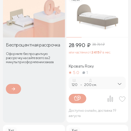
Беспроцентная рассрочка
28 990
₽
38 761
₽
или частями от
2 415
₽ в мес.
Оформите беспроцентную
рассрочку на сайте всего за 2
минуты при оформлении заказа
Кровать Roxy
5.0
1
Ш.
Д.
120
-
200 см.
Доступно онлайн, доставка 19
августа
Хит
Хит