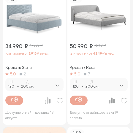
34 990
₽
47 333
₽
50 990
₽
75 113
₽
или частями от
2 915
₽ в мес.
или частями от
4 249
₽ в мес.
Кровать Stella
Кровать Rosa
5.0
2
5.0
7
Ш.
Д.
Ш.
Д.
120
-
200 см.
120
-
200 см.
Доступно онлайн, доставка 19
Доступно онлайн, доставка 19
августа
августа
NEW