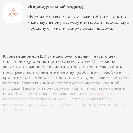
Индивидуальный подход
Кровати 140х190 см
Кровати 160х190 см
Мы можем создать практически любой матрас по
Кровати 180х190 см
Кровати 200х190 см
индивидуальному размеру или мебель, подходящую
к общему стилистическому решению дома.
Кровати 80х200 см
Кровати 90х200 см
Кровати 120х200 см
Кровати 140х200 см
Кровати шириной 120 см идеально подойдут тем, кто ценит
Кровати 160х200 см (Евро размер)
баланс между компактностью и комфортом. Эти модели
является отличным решением для тех, кто хочет сэкономить
Кровати 180х200 см
Кровати 200х200 см (Кинг Сайз)
пространство в комнате, не жертвуя удобством. Подобные
кровати часто выбирают подростки, молодые люди и взрослые,
Кровати с подъемным механизмом
которым важен личный комфорт в условиях ограниченной
площади. Также они прекрасно впишутся в гостевые комнаты
Кровати для взрослых
Кровати с ящиками
или небольшие спальни. Если вы хотите
купить кровать
,
которая сочетает практичность и стиль, кровати 120 см
шириной от производителя Сонум в г. Нерюнгри — именно то,
Кровати 160 х 200 с подъемным механизмом и ящиками
что вам нужно!
Кровати 140 х 200 с подъемным механизмом и ящиками
Особенности кроватей шириной 120 см от
Сонум