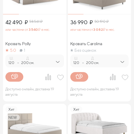
42 490
₽
58 561
₽
36 990
₽
50 190
₽
или частями от
3 540
₽ в мес.
или частями от
3 082
₽ в мес.
Кровать Polly
Кровать Carolina
5.0
1
Без оценок
Ш.
Д.
Ш.
Д.
120
-
200 см.
120
-
200 см.
Доступно онлайн, доставка 19
Доступно онлайн, доставка 19
августа
августа
Хит
Хит
NEW