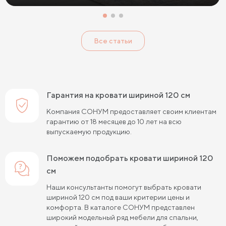
Кровати с низким изголовьем
Кровати с высоким изголовьем
Все статьи
Кровати с мягким изголовьем
Кровати светлых цветов
Кровати в стиле прованс
Кровати в стиле минимализм
Кровати в стиле хай-тек
Кровати семейные
Гарантия на кровати шириной 120 см
Кровати белого цвета
Кровати голубого цвета
Компания СОНУМ предоставляет своим клиентам
гарантию от 18 месяцев до 10 лет на всю
Кровати цвета графит
Кровати желтого цвета
выпускаемую продукцию.
Кровати зеленого цвета
Кровати коричневого цвета
Поможем подобрать кровати шириной 120
Кровати красного цвета
Кровати оранжевого цвета
см
Кровати розового цвета
Кровати серого цвета
Наши консультанты помогут выбрать кровати
шириной 120 см под ваши критерии цены и
Кровати синего цвета
Кровати фиолетового цвета
комфорта. В каталоге СОНУМ представлен
широкий модельный ряд мебели для спальни,
Кровати черного цвета
Кровати бежевого цвета