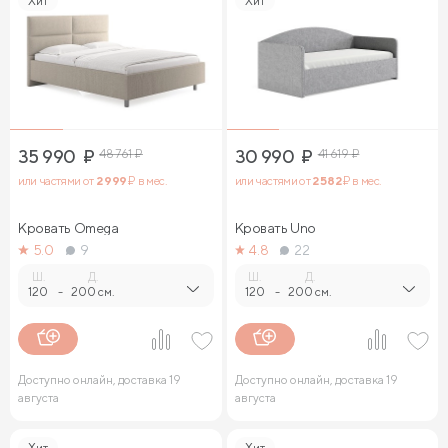
Хит
Хит
35 990
₽
48 761
₽
30 990
₽
41 619
₽
или частями от
2 999
₽ в мес.
или частями от
2 582
₽ в мес.
Кровать Omega
Кровать Uno
5.0
9
4.8
22
Ш.
Д.
Ш.
Д.
120
-
200 см.
120
-
200 см.
Доступно онлайн, доставка 19
Доступно онлайн, доставка 19
августа
августа
Хит
Хит