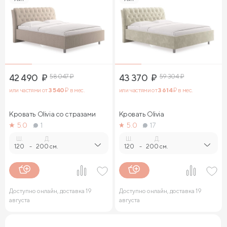
42 490
₽
58 047
₽
43 370
₽
59 304
₽
или частями от
3 540
₽ в мес.
или частями от
3 614
₽ в мес.
Кровать Olivia со стразами
Кровать Olivia
5.0
1
5.0
17
Ш.
Д.
Ш.
Д.
120
-
200 см.
120
-
200 см.
Доступно онлайн, доставка 19
Доступно онлайн, доставка 19
августа
августа