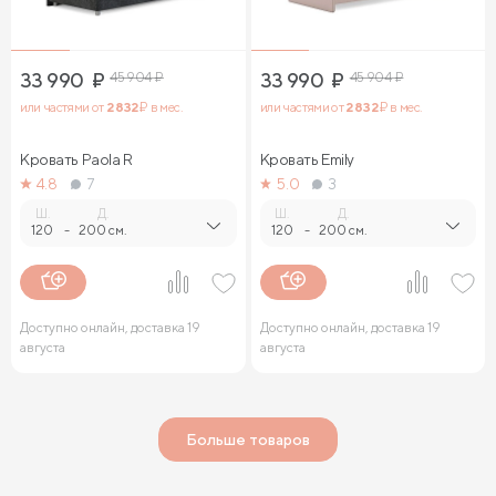
33 990
₽
45 904
₽
33 990
₽
45 904
₽
или частями от
2 832
₽ в мес.
или частями от
2 832
₽ в мес.
Кровать Paola R
Кровать Emily
4.8
7
5.0
3
Ш.
Д.
Ш.
Д.
120
-
200 см.
120
-
200 см.
Доступно онлайн, доставка 19
Доступно онлайн, доставка 19
августа
августа
Больше товаров