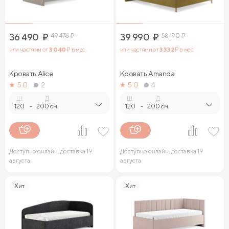
36 490
₽
49 476
₽
39 990
₽
58 190
₽
или частями от
3 040
₽ в мес.
или частями от
3 332
₽ в мес.
Кровать Alice
Кровать Amanda
5.0
2
5.0
4
Ш.
Д.
Ш.
Д.
120
-
200 см.
120
-
200 см.
Доступно онлайн, доставка 19
Доступно онлайн, доставка 19
августа
августа
Хит
Хит