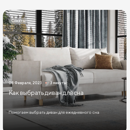
Кровати Экокожа
Кровати 90 х 200 с ящиками
Кровати 120 х 200 с ящиками
Советы
Кровати 140 х 200 с ящиками
Кровати 160 х 200 с ящиками
Кровати 180 х 200 с ящиками
Кровати 200 х 200 с ящиками
Кровати мятного цвета
Кровати тёмного цвета
Кровати горчичного цвета
08 Февраля, 2023
3 минуты
Кровати бирюзового цвета
Как выбрать диван для сна
Кровати в современном стиле
Кровати в стиле лофт
Кровати в скандинавском стиле
Помогаем выбрать диван для ежедневного сна
Кровати в классическом стиле
Кровати без изголовья