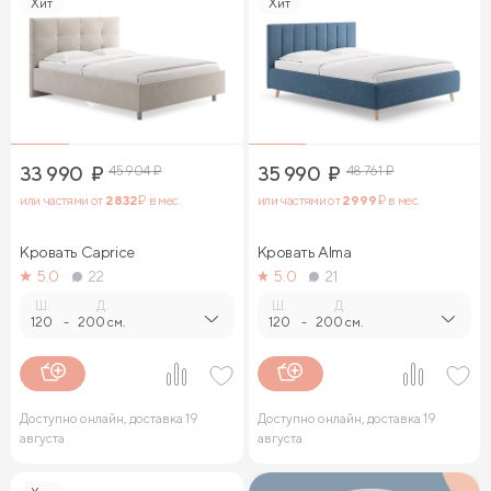
Хит
Хит
33 990
₽
45 904
₽
35 990
₽
48 761
₽
или частями от
2 832
₽ в мес.
или частями от
2 999
₽ в мес.
Кровать Caprice
Кровать Alma
5.0
22
5.0
21
Ш.
Д.
Ш.
Д.
120
-
200 см.
120
-
200 см.
Доступно онлайн, доставка 19
Доступно онлайн, доставка 19
августа
августа