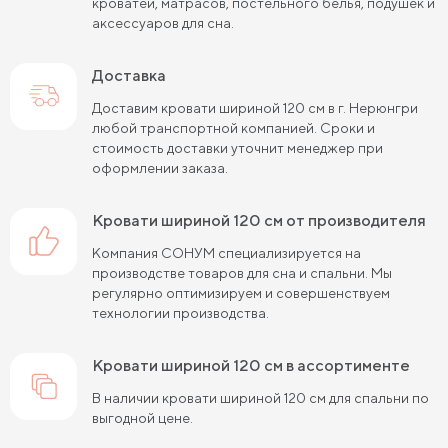
кроватей, матрасов, постельного белья, подушек и
аксессуаров для сна.
Кровати шириной 80 см (Узкие)
Доставка
Кровати шириной 90 см
Кровати шириной 120 см
Доставим кровати шириной 120 см в г. Нерюнгри
Кровати шириной 140 см
Кровати шириной 160 см
любой транспортной компанией. Сроки и
стоимость доставки уточнит менеджер при
Кровати шириной 180 см
Кровати шириной 200 см
оформлении заказа.
Высокие кровати
Низкие кровати
кровати шириной 120 см от производителя
Кровати длиной 180 см
Кровати длиной 190 см
Компания СОНУМ специализируется на
производстве товаров для сна и спальни. Мы
Кровати длиной 200 см
регулярно оптимизируем и совершенствуем
технологии производства.
Кровати 80х180 см (для маленькой комнаты)
Кровати 90х180 см
Кровати 120х180 см
кровати шириной 120 см в ассортименте
В наличии кровати шириной 120 см для спальни по
Большие кровати
Кровати 80х190 см
выгодной цене.
Кровати 90х190 см
Кровати 120х190 см