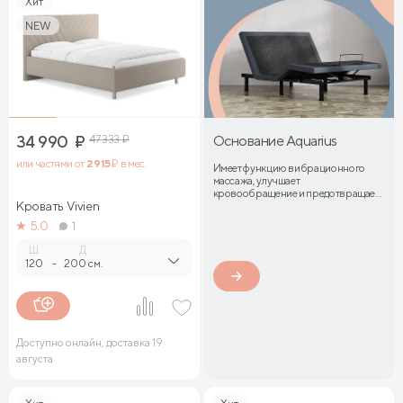
Хит
NEW
34 990
₽
47 333
₽
Основание Aquarius
или частями от
2 915
₽ в мес.
Имеет функцию вибрационного
массажа, улучшает
кровообращение и предотвращает
Кровать Vivien
затекание мышц
5.0
1
Ш.
Д.
120
-
200 см.
Доступно онлайн, доставка 19
августа