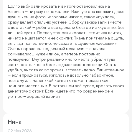
Долго выбирали кровать и в итоге остановились на
Valencia — ни разу не пожалели. Вживую она выглядит даже
лучше, чем на фото: изголовье мягкое, такое «пухлое»,
сразу делает спальню уютнее. Сборку заказывали вместе
с доставкой — ребята всё сделали быстро и аккуратно, без
лишней суеты. После установки кровать стоит как влитая,
ничего не шатается и не скрипит. Ткань приятная на ощупь,
выглядит качественно, не создаёт ощущения «дешёвки».
Очень порадовал подъемный механизм — сначала
сомневались, нужен ли он, а теперь постоянно
пользуемся. Внутри реально много места, убрали туда
часть постельного белья и даже сезонные вещи. Спать
удобно, высота комфортная, вставать легко. Единственное
— если придираться, изголовье довольно габаритное,
поэтому для маленькой комнаты может показаться
немного массивным. В остальном всё супер, кровать своих
денег точно стоит. Если ищете что-то современное и
уютное — хороший вариант
Нина
02 Мая 2026