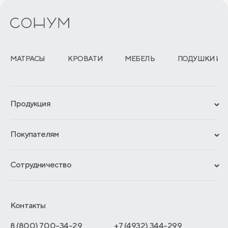
МАТРАСЫ
КРОВАТИ
МЕБЕЛЬ
ПОДУШКИ И 
Продукция
Сертификаты
Покупателям
Гарантии
Рассрочка и кредит
Материалы и технологии
Сотрудничество
Обмен и возврат
Сроки изготовления
Франчайзинг
Доставка и оплата
Блог
Отельерам
Контакты
Как оформить заказ
Отзывы покупателей
Интернет-магазинам
Адреса магазинов
8 (800) 700-34-29
+7 (4932) 344-299