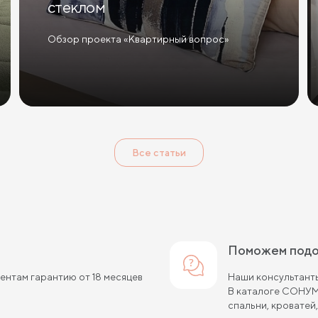
стеклом
Обзор проекта «Квартирный вопрос»
Все статьи
Поможем под
нтам гарантию от 18 месяцев
Наши консультанты
В каталоге СОНУМ
спальни, кроватей