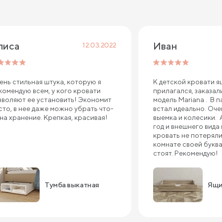
лиса
Иван
12.03.2022
ень стильная штука, которую я
К детской кровати я
комендую всем, у кого кровати
прилагался, заказали
зволяют ее установить! Экономит
модель Mariana . В 
сто, в нее даже можно убрать что-
встал идеально. Оче
 на хранение. Крепкая, красивая!
выемка и колесики. 
год и внешнего вида 
кровать не потеряли,
комнате своей букв
стоят. Рекомендую!
Тумба выкатная
Ящи