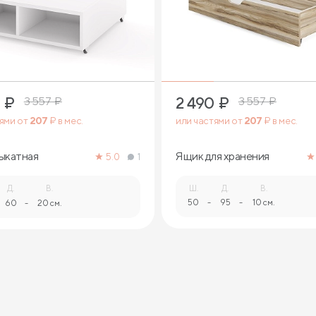
1
2
₽
2 490
₽
3 557
₽
3 557
₽
тями от
207
₽ в мес.
или частями от
207
₽ в мес.
ыкатная
Ящик для хранения
5.0
1
Д.
В.
Ш.
Д.
В.
50
-
95
-
10 см.
60
-
20 см.