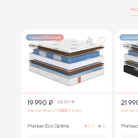
МА
Средний/Жесткий
Средний
Хит
Хит
1
19 990
₽
21 99
33 317
₽
или частями от
1 665
₽ в мес.
или час
Матрас Eco Optima
Матрас 
5.0
13