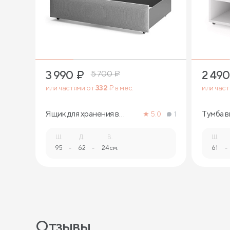
1
3 990
₽
2 490
5 700
₽
или частями от
332
₽ в мес.
или час
Ящик для хранения в
Тумба в
5.0
1
ткани
Ш.
Д.
В.
Ш.
95
-
62
-
24 см.
61
-
Отзывы