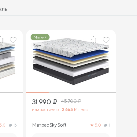
ЕЛЬ
Мягкий
New
2
31 990
₽
45 700
₽
или частями от
2 665
₽ в мес.
Матрас Sky Soft
5.0
16
5.0
1