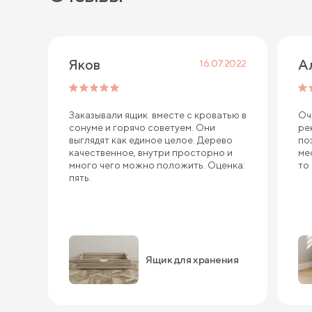
Яков
А
16.07.2022
Заказывали ящик вместе с кроватью в
Оч
сонуме и горячо советуем. Они
ре
выглядят как единое целое. Дерево
по
качественное, внутри просторно и
ме
много чего можно положить. Оценка:
то
пять.
Ящик для хранения