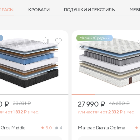
ТРАСЫ
КРОВАТИ
ПОДУШКИ И ТЕКСТИЛЬ
МЕБ
Мягкий/Средний
Хит
2
2
0
₽
27 990
₽
33 831
₽
46 650
₽
тями от
1 832
₽ в мес.
или частями от
2 332
₽ в мес.
Gros Middle
Матрас Dianta Optima
5.0
4