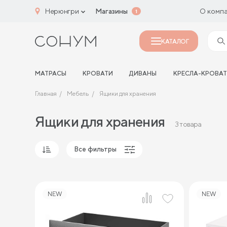
Нерюнгри
Магазины
О комп
1
КАТАЛОГ
МАТРАСЫ
КРОВАТИ
ДИВАНЫ
КРЕСЛА-КРОВА
Главная
Мебель
Ящики для хранения
Ящики для хранения
3 товара
Все фильтры
Популярные
Сначала дешевые
NEW
NEW
Сначала дорогие