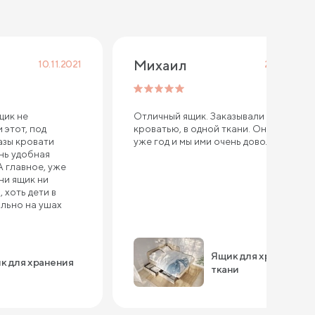
Михаил
10.11.2021
25.02.2021
щик не
Отличный ящик. Заказывали вместе с
 этот, под
кроватью, в одной ткани. Они у нас
пазы кровати
уже год и мы ими очень довольны.
нь удобная
А главное, уже
ни ящик ни
 хоть дети в
ально на ушах
Ящик для хранения в
к для хранения
ткани