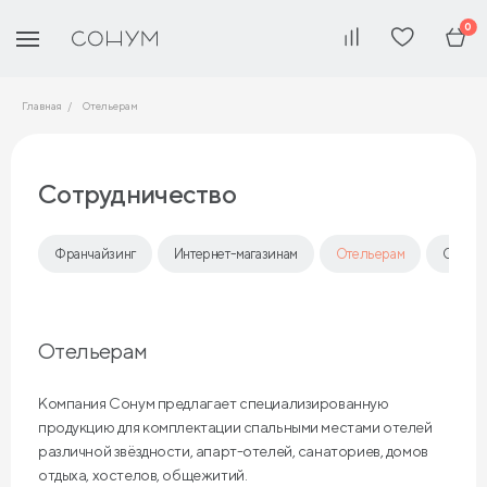
0
Главная
Отельерам
Сотрудничество
Франчайзинг
Интернет-магазинам
Отельерам
Опто
Отельерам
Компания Сонум предлагает специализированную
продукцию для комплектации спальными местами отелей
различной звёздности, апарт-отелей, санаториев, домов
отдыха, хостелов, общежитий.