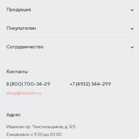
Продукция
Сертификаты
Покупателям
Гарантии
Рассрочка и кредит
Материалы и технологии
Сотрудничество
Обмен и возврат
Сроки изготовления
Франчайзинг
Доставка и оплата
Блог
Отельерам
Контакты
Как оформить заказ
Отзывы покупателей
Интернет-магазинам
Адреса магазинов
8 (800) 700-34-29
+7 (4932) 344-299
Оптовые продажи
shop@sonum.ru
Договор-оферты
Дизайнерам интерьеров
О производстве
Адрес
Иваново пр. Текстильщиков, д. 125
Ежедневно с 9:00 до 20:00